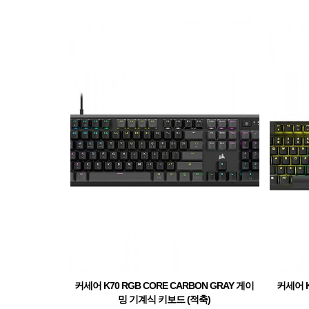
커세어 K70 RGB CORE CARBON GRAY 게이
커세어 K
밍 기계식 키보드 (적축)