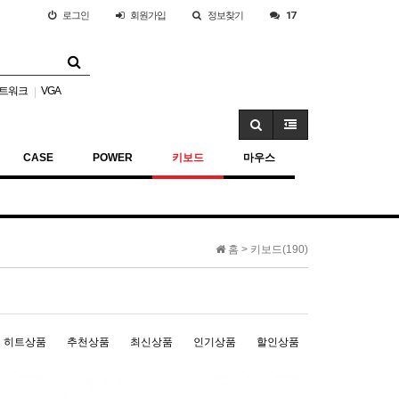
로그인
회원
가입
정보찾기
17
트워크
VGA
|
CASE
POWER
키보드
마우스
홈 >
키보드(190)
히트상품
추천상품
최신상품
인기상품
할인상품