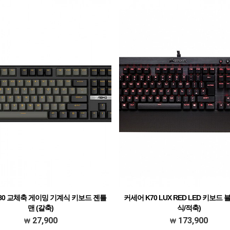
480 교체축 게이밍 기계식 키보드 젠틀
커세어 K70 LUX RED LED 키보드 
맨 (갈축)
식/적축)
27,900
173,900