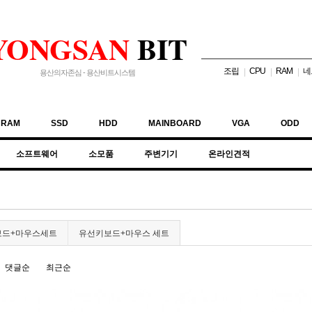
YONGSAN
BIT
조립
CPU
RAM
네
|
|
|
용산의자존심 - 용산비트시스템
RAM
SSD
HDD
MAINBOARD
VGA
ODD
소프트웨어
소모품
주변기기
온라인견적
보드+마우스세트
유선키보드+마우스 세트
댓글순
최근순