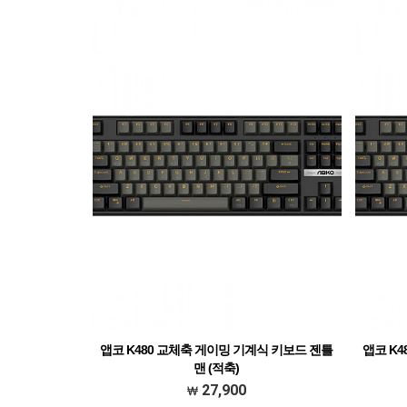
앱코 K480 교체축 게이밍 기계식 키보드 젠틀
앱코 K
맨 (적축)
27,900