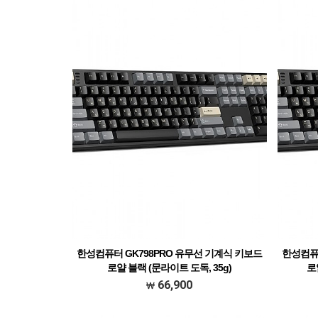
한성컴퓨터 GK798PRO 유무선 기계식 키보드
한성컴퓨터
로얄 블랙 (문라이트 도독, 35g)
로
66,900