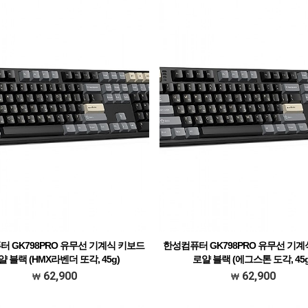
 GK798PRO 유무선 기계식 키보드
한성컴퓨터 GK798PRO 유무선 기
얄 블랙 (HMX라벤더 또각, 45g)
로얄 블랙 (에그스톤 도각, 45g
62,900
62,900