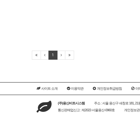
1
사이트 소개
이용약관
개인정보취급방침
이
(주)용산비트시스템
주소 : 서울 용산구 새창로 181, 2
통신판매업신고 : 제2022-서울용산-0960호
개인정보관리