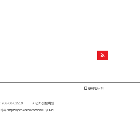
모바일버전
:
766-88-02519
사업자정보확인
 : https://open.kakao.com/o/skTKjHMd