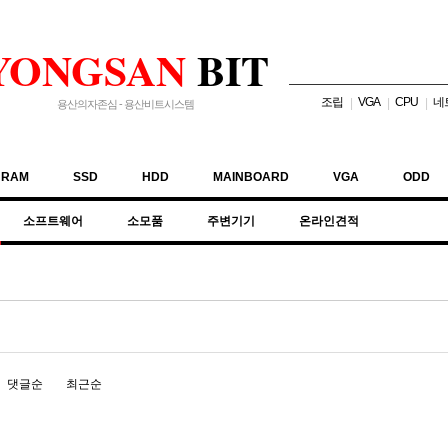
YONGSAN
BIT
조립
VGA
CPU
네
|
|
|
용산의자존심 - 용산비트시스템
RAM
SSD
HDD
MAINBOARD
VGA
ODD
소프트웨어
소모품
주변기기
온라인견적
댓글순
최근순