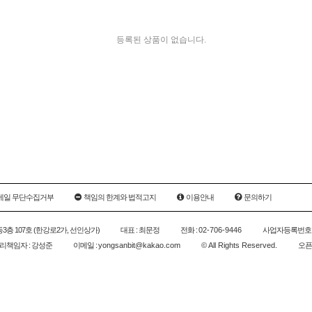
등록된 상품이 없습니다.
메일 무단수집거부
책임의 한계와 법적고지
이용안내
문의하기
1동3층 107호 (한강로2가, 선인상가)
대표 : 최문정
전화 :
02-706-9446
사업자등록번호 
책임자 : 강성준
이메일 :
yongsanbit@kakao.com
© All Rights Reserved.
오픈카톡