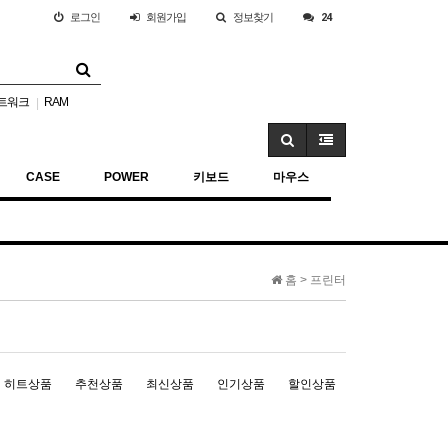
로그인
회원
가입
정보찾기
24
트워크
RAM
|
CASE
POWER
키보드
마우스
홈 >
프린터
히트상품
추천상품
최신상품
인기상품
할인상품