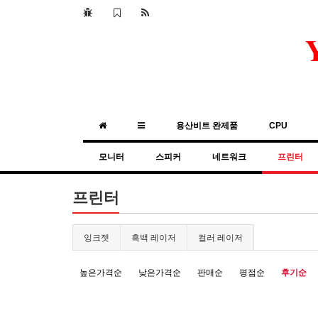
용산비트 완제품
CPU
모니터
스피커
네트워크
프린터
프린터
잉크젯
흑백 레이저
컬러 레이저
높은가격순
낮은가격순
판매순
평점순
후기순