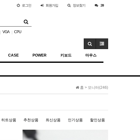
로그인
회원
가입
정보찾기
28
VGA
CPU
|
|
CASE
POWER
키보드
마우스
홈 >
모니터(246)
히트상품
추천상품
최신상품
인기상품
할인상품