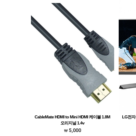
지 / 게임모드 지원 / 조준선 표시 / Free Sync / PIP / PBP /
DVI / D
75 x 75mm / 틸트 / 43W / 0.5W 미만
지원 / 조준선
CableMate HDMI to Mini HDMI 케이블 1.8M
LG전자 
오리지널 1.4v
HDMI(A타입 19PIN) to Mini HDMI(C타입 19PIN)/Ver1.4/금
60.4cm(
5,000
도금 커넥터 ,알미늄코팅쉴드