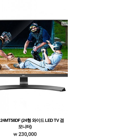
P포트 / 플리커 프리 / 블루라이트 차단 / 게임모드
 표시 / 무결점 정책 / 틸트 / 45W / 0.5W / 커브
드
24MT58DF (24형 와이드 LED TV 겸
모니터)
24형) / 와이드(16:9) / IPS / 광시야각 / 1920 x
230,000
1080(FHD) / 0.2745mm / 5㎳ / 250㏅