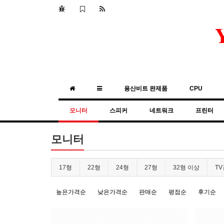
용산비트 완제품
CPU
모니터
스피커
네트워크
프린터
모니터
17형
22형
24형
27형
32형 이상
T
높은가격순
낮은가격순
판매순
평점순
후기순