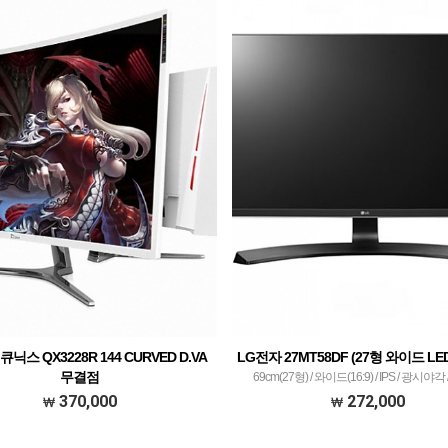
닉스 QX3228R 144 CURVED D.VA
LG전자 27MT58DF (27형 와이드 LE
무결점
69cm(27형) / 와이드(16:9) / IPS / 광시야각 /
 / 와이드(16:9) / PVA(곡면) / 광시야각 / 1920 x
1080(FHD) / 0.3114mm / 5㎳ / 250
370,000
272,000
 / 0.363mm / 1(OD)㎳ / 250㏅ / 3 ,000:1 / 500
/ Adobe RGB 80% / LED 방식 / 144Hz / HDMI /