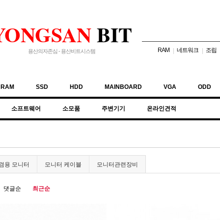
YONGSAN
BIT
RAM
네트워크
조립
|
|
용산의자존심 - 용산비트시스템
RAM
SSD
HDD
MAINBOARD
VGA
ODD
소프트웨어
소모품
주변기기
온라인견적
V겸용 모니터
모니터 케이블
모니터관련장비
댓글순
최근순