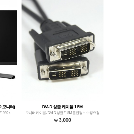
D 모니터)
DVI-D 싱글 케이블 1.5M
 1920 x
모니터 케이블 / DVI-D 싱글 / 1.5M 틀린정보 수정요청
㏅
3,000