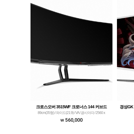
크로스오버 3515WF 크로너스 144 커브드
경성GK 큐
89cm(35형) / 와이드(21:9) / VA / 광시야각 / 2560 x
1080(WFHD) / 0.320mm / 3(OD)㎳ / 300㏅ / 2 ,000:1 / 5
80cm(32형)
560,000
,000 ,000:1 / LED 방식 / 144Hz / 커브드 1800R / HDMI /
1080(FHD)
DVI / DP포트 / 플리커 프리 / 블루라이트 차단 / 눈부심 방
,000:1 이상 