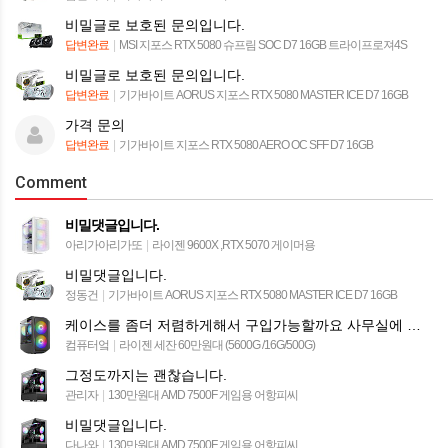
비밀글로 보호된 문의입니다.
답변완료
|
MSI 지포스 RTX 5080 슈프림 SOC D7 16GB 트라이프로져4S
비밀글로 보호된 문의입니다.
답변완료
|
기가바이트 AORUS 지포스 RTX 5080 MASTER ICE D7 16GB
가격 문의
답변완료
|
기가바이트 지포스 RTX 5080 AERO OC SFF D7 16GB
Comment
비밀댓글입니다.
아리가아리가또
|
라이젠 9600X ,RTX 5070 게이머용
비밀댓글입니다.
정동건
|
기가바이트 AORUS 지포스 RTX 5080 MASTER ICE D7 16GB
케이스를 좀더 저렴하게해서 구입가능할까요 사무실에 놓을꺼라 led 등이 부담스러워서요
컴퓨터엌
|
라이젠 세잔 60만원대 (5600G /16G/500G)
그정도까지는 괜찮습니다.
관리자
|
130만원대 AMD 7500F 게임용 어항피씨
비밀댓글입니다.
다나와
|
130만원대 AMD 7500F 게임용 어항피씨