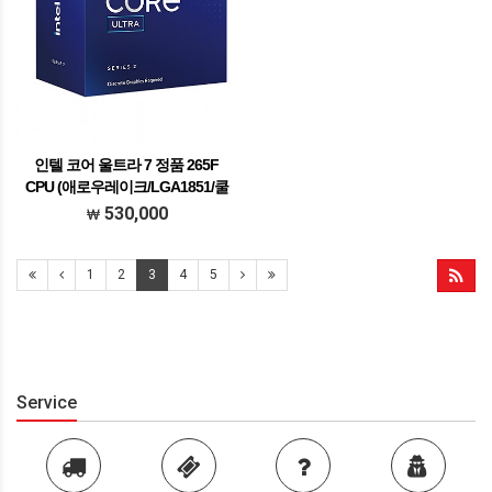
인텔 코어 울트라 7 정품 265F
CPU (애로우레이크/LGA1851/쿨
러포함)
530,000
1
2
3
4
5
Service