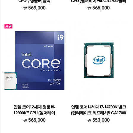
CPU수랭쿨러 블랙
CPU (엘더레이크/LGA1700/쿨러
미포함)
569,000
565,000
인텔 코어12세대 정품 i9-
인텔 코어14세대 i7-14700K 벌크
12900KF CPU (엘더레이
(랩터레이크 리프레시/LGA1700/
크/LGA1700/쿨러미포함)
쿨러미포함)
565,000
553,000