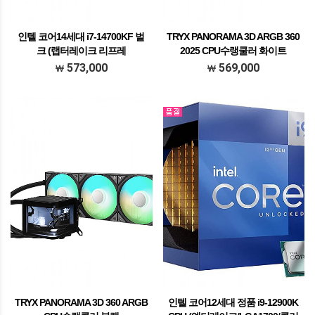
인텔 코어14세대 i7-14700KF 벌
TRYX PANORAMA 3D ARGB 360
크 (랩터레이크 리프레
2025 CPU수랭쿨러 화이트
시/LGA1700/쿨러미포함)
573,000
569,000
TRYX PANORAMA 3D 360 ARGB
인텔 코어12세대 정품 i9-12900K