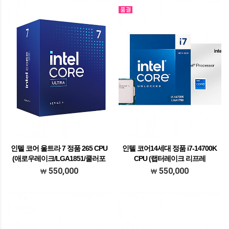
인텔 코어 울트라 7 정품 265 CPU
인텔 코어14세대 정품 i7-14700K
(애로우레이크/LGA1851/쿨러포
CPU (랩터레이크 리프레
함)
시/LGA1700/쿨러미포함)
550,000
550,000