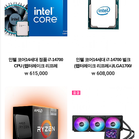
인텔 코어14세대 정품 i7-14700
인텔 코어14세대 i7-14700 벌크
CPU (랩터레이크 리프레
(랩터레이크 리프레시/LGA1700/
시/LGA1700/쿨러포함)
쿨러미포함)
615,000
608,000