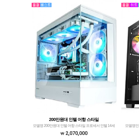
200만원대 인텔 어항 스타일
모델명 200만원대 인텔 어항 스타일 프로세서 인텔 14세
모델명인텔
대 i5-14600KF​ with이엠텍 레드빗 ICEFULL 360 ARGB​ 메
14400F​w
2,070,000
모리 ​팀그룹 T-Force 32GB PC5-44800 CL36 DELTA R…
리삼성전자 D