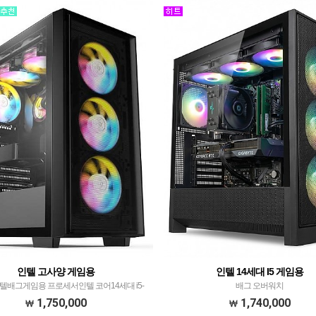
DDR5 32GB PC5-4…
인텔 고사양 게임용
인텔 14세대 I5 게임용
배그게임용 프로세서인텔 코어14세대 i5-
배그 오버워치
ithDEEPCOOL AG400 G2​ CPU공랭쿨러​​ 메모
1,750,000
1,740,000
DR4-3200 16GB​​(8GB * 2EA)​ 메인보드기