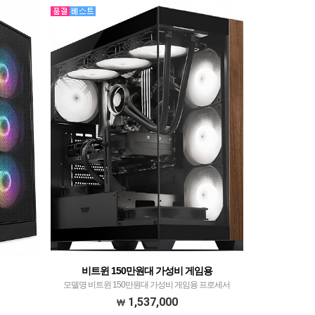
비트윈 150만원대 가성비 게임용
모델명 비트윈 150만원대 가성비 게임용 프로세서
AMD(ZEN4) 라이젠 R5 7500F WITH JIUSHARK JF500
1,537,000
Ruby ARGB CPU공랭쿨러 블랙 메모리 SK하이닉스