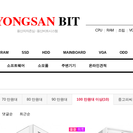
YONGSAN
BIT
CPU
RAM
조립
V
|
|
|
용산의자존심 - 용산비트시스템
RAM
SSD
HDD
MAINBOARD
VGA
ODD
소프트웨어
소모품
주변기기
온라인견적
70 만원대
80 만원대
90 만원대
100 만원대 이상(10)
중고피씨
댓글순
최근순