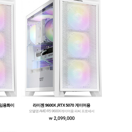
 게임용화이
라이젠 9600X ,RTX 5070 게이머용
모델명 AMD R5 9600X게이머용 피씨 프로세서
게임용 프로세
AMD(ZEN5) 라이젠 R5 9600X​ withJIUSHARK JF500
2,099,000
h3RSYS
Ruby CPU공랭쿨러 화이트​ 메모리 SK하이닉스 DDR5
 SK하이닉스
32GB PC5-44800…