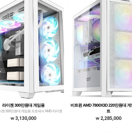
라이젠 300만원대 게임용
비트윈 AMD 7800X3D 220만원대
트
젠 300만원대 게임용 프로세서 AMD 라이젠
X3D WITH 발키리 A360 ARGB H화이트​​ 메모리
모델명 비트윈 AMD 7800X3D 250만원대 
3,130,000
2,285,000
XPG DDR5 32GB PC5-6000 CL36 LANCER
서 A​MD 라이젠 정품박스 R7 7800X3D wit
BLADE …
Socoool RC1900N 솔더링 화이트 메모리