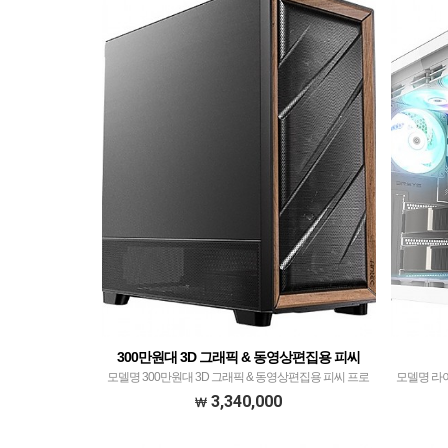
300만원대 3D 그래픽 & 동영상편집용 피씨
모델명 300만원대 3D 그래픽 & 동영상편집용 피씨​ 프로
모델명 라이
세서 인텔 코어14세대 정품 i7-14700K with 발키리
R7 7800
3,340,000
GL360 ARGB CPU수랭쿨러 블랙 메모리 SK하이닉스
ADATA 
DDR5 64GB PC5-4…