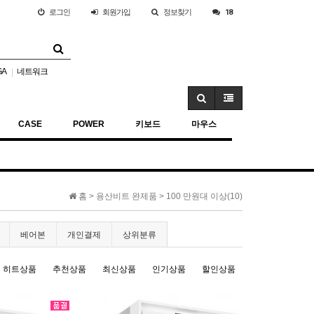
로그인
회원
가입
정보찾기
18
GA
네트워크
|
CASE
POWER
키보드
마우스
홈 >
용산비트 완제품
>
100 만원대 이상(10)
베어본
개인결제
상위분류
히트상품
추천상품
최신상품
인기상품
할인상품