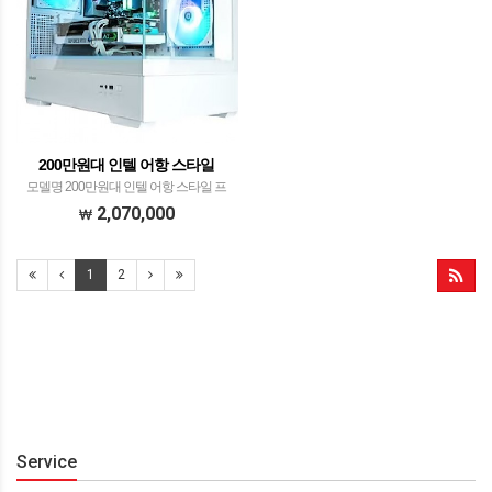
200만원대 인텔 어항 스타일
모델명 200만원대 인텔 어항 스타일 프
로세서 인텔 14세대 i5-14600KF​ with이엠
2,070,000
텍 레드빗 ICEFULL 360 ARGB​ 메모리 ​팀
그룹 T-Force 32GB PC5-44800 CL36
1
DELTA R…
2
Service