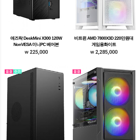
애즈락 DeskMini X300 120W
비트윈 AMD 7800X3D 220만원대
NonVESA 미니PC 베어본
게임용화이트
모델명 비트윈 AMD 7800X3D 250만원
225,000
2,285,000
대 게임용 프로세서 A​MD 라이젠 정품박
스 R7 7800X3D with3RSYS Socoool
RC1900N 솔더링 화이트 메모리 SK하이
닉스DDR5 32GB PC5-4…