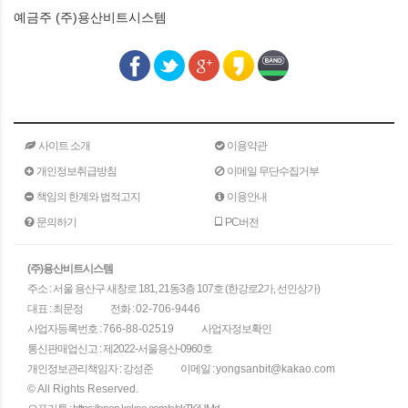
예금주 (주)용산비트시스템
사이트 소개
이용약관
개인정보취급방침
이메일 무단수집거부
책임의 한계와 법적고지
이용안내
문의하기
PC버전
(주)용산비트시스템
주소 : 서울 용산구 새창로 181, 21동3층 107호 (한강로2가, 선인상가)
대표 : 최문정
전화 :
02-706-9446
사업자등록번호 :
766-88-02519
사업자정보확인
통신판매업신고 : 제2022-서울용산-0960호
개인정보관리책임자 : 강성준
이메일 :
yongsanbit@kakao.com
© All Rights Reserved.