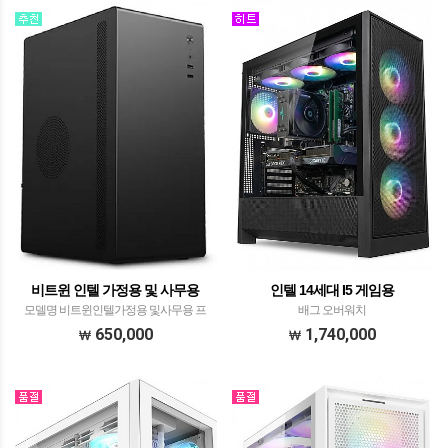
드기가바이트 B760M…
비트윈 인텔 가정용 및 사무용
인텔 14세대 I5 게임용
모델명 비트윈인텔가정용 및사무용 프
배그 오버워치
로세서 ​인텔 코어12세대 정품i3-12100​​
650,000
1,740,000
메모리 삼성전자 DDR4-3200 8GB (PC4-
25600)​​ 메인보드 MSI PRO H610M-E
DDR4 메인보드​ 그래픽카…