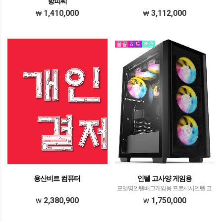
항피씨
모델명 130만원대 게임용 추천피씨 프로
1,410,000
3,112,000
세서 AMD 라이젠 정품 R5
7500F/JIUSHARK JF500 Ruby CPU공랭
쿨러 블랙​​​ 메모리 팀그룹 DDR5 32GB
PC5-44800 CL46 Elite​​​…
용산비트 컴퓨터
인텔 고사양 게임용
모델명인텔배그게임용 프로세서인텔 코
어14세대 i5-14400F​withDEEPCOOL
2,380,900
1,750,000
AG400 G2​ CPU공랭쿨러​​ 메모리삼성전
자 DDR4-3200 16GB​​(8GB * 2EA)​ 메인보