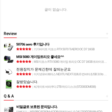
글이 없습니다.
Review
+
5070ti aero 후기입니다
|
기가바이트 지포스 RTX 5070 Ti AERO OC D7 16GB
MSI 5080 게이밍트리오 좋네요^^
|
MSI 지포스 RTX 5080 게이밍 트리오 OC D7 16GB 트라이프로져4
전원장치가 문제긴한데 잘되는군요
|
이지넷유비쿼터스 NEXTU NEXT-318U3 컨버터 (USB 3.0 to SATA)
잘받았습니다.
|
씨게이트 바라쿠다 2TB 하드디스크 (ST2000DM008)
Q & A
+
비밀글로 보호된 문의입니다.
답변대기
|
MSI PRO B760M-A DDR4 II 메인보드 (LGA1700/DDR4/M-ATX)