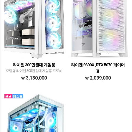
라이젠 300만원대 게임용
라이젠 9600X ,RTX 5070 게이머
용
모델명 라이젠 300만원대 게임용 프로세
서 AMD 라이젠 R7 7800X3D WITH 발키
모델명 AMD R5 9600X게이머용 피씨 프
3,130,000
2,099,000
리 A360 ARGB H화이트​​ 메모리 ADATA
로세서 AMD(ZEN5) 라이젠 R5 9600X​
XPG DDR5 32GB PC5-6000 CL36
withJIUSHARK JF500 Ruby CPU공랭쿨
LANCER BLADE …
러 화이트​ 메모리 SK하이닉스 DDR5
32GB PC5-44800…