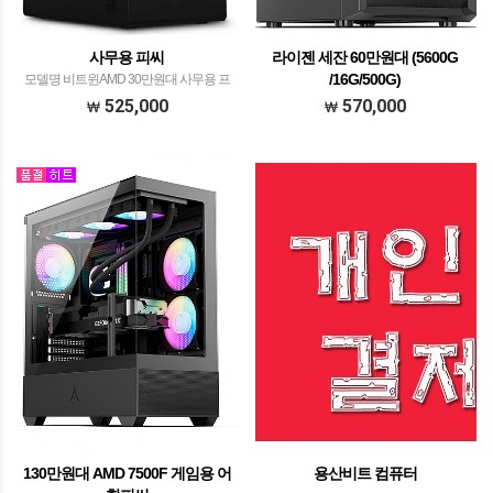
사무용 피씨
라이젠 세잔 60만원대 (5600G
/16G/500G)
모델명 비트윈AMD 30만원대 사무용 프
로세서 AMD 라이젠 정품 R3 3200G​ 메모
모델명 라이젠 세잔60만원대 (5600G
525,000
570,000
리 삼성전자 DDR4-3200 8GB (PC4-
/16G/500G) 프로세서 AMD라이젠 정품
25600) 메인보드 MSI A520M-A PRO​ 그래
R5 5600Gwith PentaWave Z04E SRB
픽카드 AMD 내장 그래픽…
ARGB 무뽑가이드​ 메모리 삼성전자
DDR4-3200​ 16G (8GB…
130만원대 AMD 7500F 게임용 어
용산비트 컴퓨터