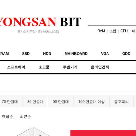
YONGSAN
BIT
RAM
조립
CPU
네
|
|
|
용산의자존심 - 용산비트시스템
RAM
SSD
HDD
MAINBOARD
VGA
ODD
소프트웨어
소모품
주변기기
온라인견적
70 만원대
80 만원대
90 만원대
100 만원대 이상
중고피씨
댓글순
최근순