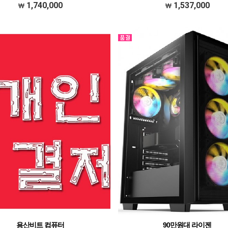
AMD(ZEN4) 라이젠 R5 7500F WITH JIUSHA
1,740,000
1,537,000
Ruby ARGB CPU공랭쿨러 블랙 메모리 
DDR5 32GB PC5-448…
용산비트 컴퓨터
90만원대 라이젠