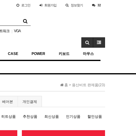
로그인
회원
가입
정보찾기
32
트워크
VGA
|
CASE
POWER
키보드
마우스
홈 >
용산비트 완제품(23)
베어본
개인결제
히트상품
추천상품
최신상품
인기상품
할인상품