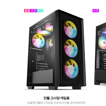
Socooo
인텔 고사양 게임용
모델명인텔배그게임용 프로세서인텔 코어14세대 i5-