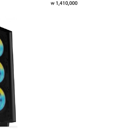
RK JF500
젠 정품 R5 7500F/JIUSHARK JF500 Ruby CPU공랭쿨러
1,410,000
SK하이닉스
블랙​​​ 메모리 팀그룹 DDR5 32GB PC5-44800 CL46 Elite​​​
…