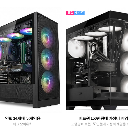
l RC1900N 솔더링 화이트 메모리 SK하이닉스
32GB PC5-44800…
DDR5 32GB PC5-4…
인텔 14세대 I5 게임용
비트윈 150만원대 가성비 게
배그 오버워치
모델명 비트윈 150만원대 가성비 게임용