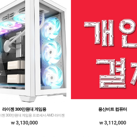
라이젠 300만원대 게임용
용산비트 컴퓨터
젠 300만원대 게임용 프로세서 AMD 라이젠
X3D WITH 발키리 A360 ARGB H화이트​​ 메모리
3,130,000
3,112,000
XPG DDR5 32GB PC5-6000 CL36 LANCER
BLADE …