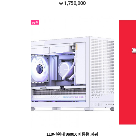
14400F​withDEEPCOOL AG400 G2​ CPU공랭쿨러​​ 메모
1,750,000
리삼성전자 DDR4-3200 16GB​​(8GB * 2EA)​ 메인보드기
가바이트 B760M…
110만원대 9600X 이동형 피씨