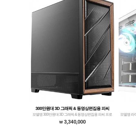
300만원대 3D 그래픽 & 동영상편집용 피씨
모델명 300만원대 3D 그래픽 & 동영상편집용 피씨​ 프로
모델명 라이
세서 인텔 코어14세대 정품 i7-14700K with 발키리
R7 7800
3,340,000
GL360 ARGB CPU수랭쿨러 블랙 메모리 SK하이닉스
ADATA 
DDR5 64GB PC5-4…