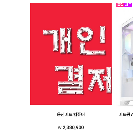
용산비트 컴퓨터
비트윈 A
모델명 비트
2,380,900
서 A​M