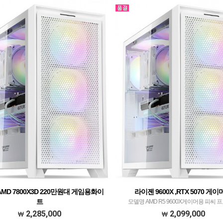
MD 7800X3D 220만원대 게임용화이
라이젠 9600X ,RTX 5070 게
트
모델명 AMD R5 9600X게이머용 피씨 
윈 AMD 7800X3D 250만원대 게임용 프로세
AMD(ZEN5) 라이젠 R5 9600X​ withJIUSHA
2,285,000
2,099,000
D 라이젠 정품박스 R7 7800X3D with3RSYS
Ruby CPU공랭쿨러 화이트​ 메모리 SK하이