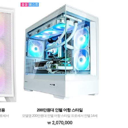
이머용
200만원대 인텔 어항 스타일
프로세서
모델명 200만원대 인텔 어항 스타일 프로세서 인텔 14세
RK JF500
대 i5-14600KF​ with이엠텍 레드빗 ICEFULL 360 ARGB​ 메
2,070,000
닉스 DDR5
모리 ​팀그룹 T-Force 32GB PC5-44800 CL36 DELTA R…