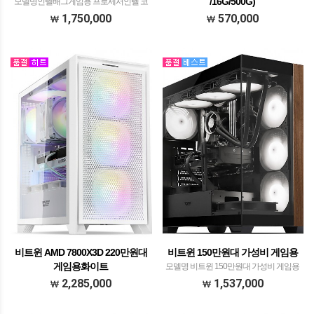
/16G/500G)
모델명인텔배그게임용 프로세서인텔 코
어14세대 i5-14400F​withDEEPCOOL
모델명 라이젠 세잔60만원대 (5600G
1,750,000
570,000
AG400 G2​ CPU공랭쿨러​​ 메모리삼성전
/16G/500G) 프로세서 AMD라이젠 정품
자 DDR4-3200 16GB​​(8GB * 2EA)​ 메인보
R5 5600Gwith PentaWave Z04E SRB
드기가바이트 B760M…
ARGB 무뽑가이드​ 메모리 삼성전자
DDR4-3200​ 16G (8GB…
비트윈 AMD 7800X3D 220만원대
비트윈 150만원대 가성비 게임용
게임용화이트
모델명 비트윈 150만원대 가성비 게임용
모델명 비트윈 AMD 7800X3D 250만원
프로세서 AMD(ZEN4) 라이젠 R5 7500F
2,285,000
1,537,000
대 게임용 프로세서 A​MD 라이젠 정품박
WITH JIUSHARK JF500 Ruby ARGB
스 R7 7800X3D with3RSYS Socoool
CPU공랭쿨러 블랙 메모리 SK하이닉스