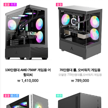
RC1900N 솔더링 화이트 메모리 SK하이
DDR5 32GB PC5-448…
닉스DDR5 32GB PC5-4…
130만원대 AMD 7500F 게임용 어
70만원대 롤, 오버워치 게임용
항피씨
모델명 ​ 770만원대롤,오버워치 게임용
모델명 130만원대 게임용 추천피씨 프로
프로세서 인텔 코어12세대 정품i3-
1,410,000
789,000
세서 AMD 라이젠 정품 R5
12100F 메모리 삼성전자 DDR4-3200
7500F/JIUSHARK JF500 Ruby CPU공랭
16GB (PC4-25600)​( 8G X 2) 메인보드
쿨러 블랙​​​ 메모리 팀그룹 DDR5 32GB
MSI PRO H610M-E DDR…
PC5-44800 CL46 Elite​​​…