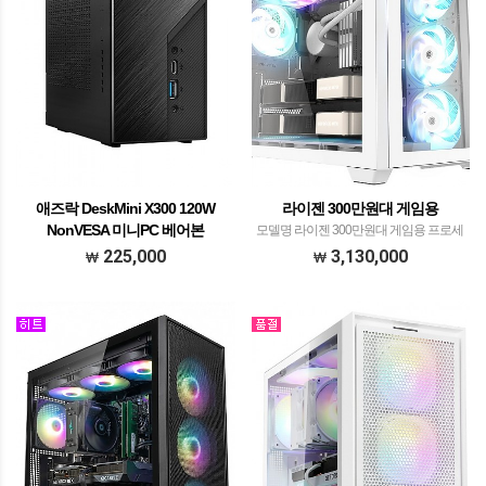
애즈락 DeskMini X300 120W
라이젠 300만원대 게임용
NonVESA 미니PC 베어본
모델명 라이젠 300만원대 게임용 프로세
서 AMD 라이젠 R7 7800X3D WITH 발키
225,000
3,130,000
리 A360 ARGB H화이트​​ 메모리 ADATA
XPG DDR5 32GB PC5-6000 CL36
LANCER BLADE …