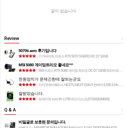
글이 없습니다.
Review
+
5070ti aero 후기입니다
|
기가바이트 지포스 RTX 5070 Ti AERO OC D7 16GB
MSI 5080 게이밍트리오 좋네요^^
|
MSI 지포스 RTX 5080 게이밍 트리오 OC D7 16GB 트라이프로져4
전원장치가 문제긴한데 잘되는군요
|
이지넷유비쿼터스 NEXTU NEXT-318U3 컨버터 (USB 3.0 to SATA)
잘받았습니다.
|
씨게이트 바라쿠다 2TB 하드디스크 (ST2000DM008)
Q & A
+
비밀글로 보호된 문의입니다.
답변대기
|
MSI PRO B760M-A DDR4 II 메인보드 (LGA1700/DDR4/M-ATX)