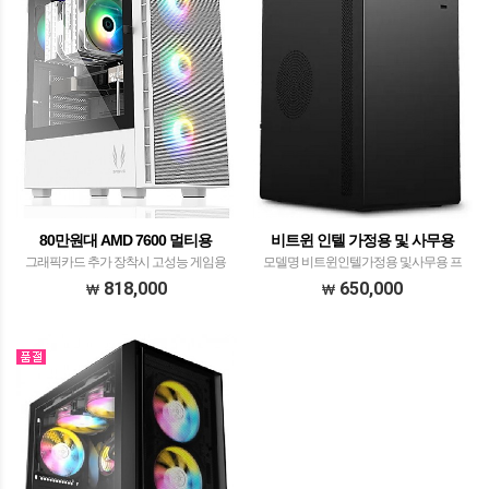
80만원대 AMD 7600 멀티용
비트윈 인텔 가정용 및 사무용
그래픽카드 추가 장착시 고성능 게임용
모델명 비트윈인텔가정용 및사무용 프
으로 사용 하실 수 있습니다. 모델명 80만
로세서 ​인텔 코어12세대 정품i3-12100​​
818,000
650,000
원대AMD 7600 멀티용 (그래픽카드 추가
메모리 삼성전자 DDR4-3200 8GB (PC4-
장착 가능) 프로세서 AMD 라이젠 정품
25600)​​ 메인보드 MSI PRO H610M-E
R5 7600 WITHJIUSHARK JF500 Ru…
DDR4 메인보드​ 그래픽카…