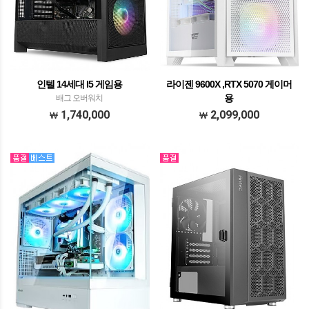
인텔 14세대 I5 게임용
라이젠 9600X ,RTX 5070 게이머
용
배그 오버워치
모델명 AMD R5 9600X게이머용 피씨 프
1,740,000
2,099,000
로세서 AMD(ZEN5) 라이젠 R5 9600X​
withJIUSHARK JF500 Ruby CPU공랭쿨
러 화이트​ 메모리 SK하이닉스 DDR5
32GB PC5-44800…