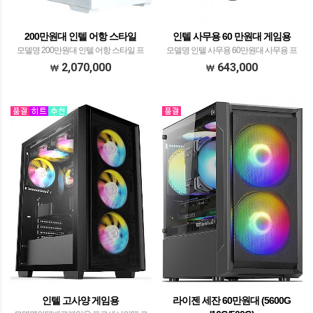
200만원대 인텔 어항 스타일
인텔 사무용 60 만원대 게임용
모델명 200만원대 인텔 어항 스타일 프
모델명 인텔 사무용 60만원대 사무용 프
로세서 인텔 14세대 i5-14600KF​ with이엠
로세서 인텔 코어12세대 i5-12400 with
2,070,000
643,000
텍 레드빗 ICEFULL 360 ARGB​ 메모리 ​팀
DEEPCOOL AG400​ 메모리 삼성전자
그룹 T-Force 32GB PC5-44800 CL36
DDR4-3200 16GB ( 8GB X 2EA ) 메인보
DELTA R…
드 기가바이트 H610M…
인텔 고사양 게임용
라이젠 세잔 60만원대 (5600G