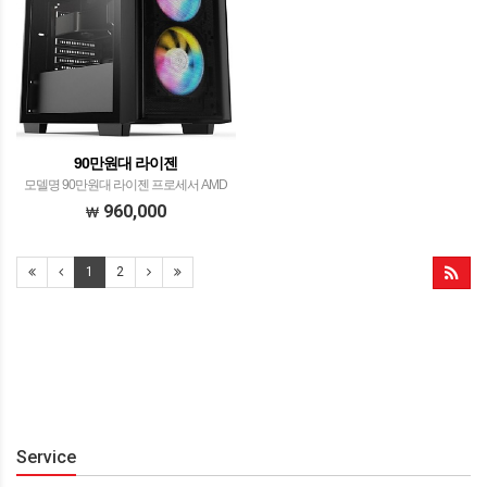
90만원대 라이젠
모델명 90만원대 라이젠 프로세서 AMD
라이젠 정품 R5 5600​withPentaWave
960,000
Z04E SRB ARGB CPU공랭쿨러(무뽑가
이드)​​ 메모리 삼성전자 DDR4-3200
168GB (PC4-25600) …
1
2
Service