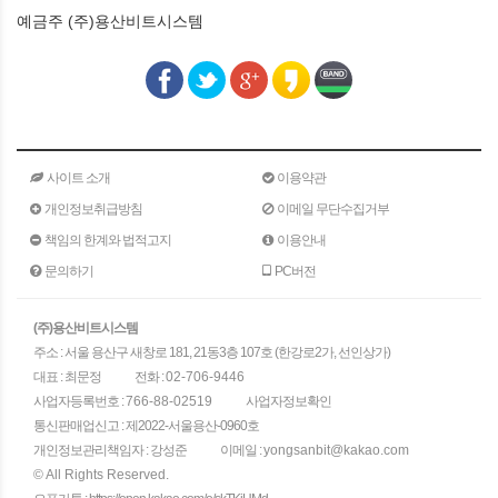
예금주 (주)용산비트시스템
사이트 소개
이용약관
개인정보취급방침
이메일 무단수집거부
책임의 한계와 법적고지
이용안내
문의하기
PC버전
(주)용산비트시스템
주소 : 서울 용산구 새창로 181, 21동3층 107호 (한강로2가, 선인상가)
대표 : 최문정
전화 :
02-706-9446
사업자등록번호 :
766-88-02519
사업자정보확인
통신판매업신고 : 제2022-서울용산-0960호
개인정보관리책임자 : 강성준
이메일 :
yongsanbit@kakao.com
© All Rights Reserved.