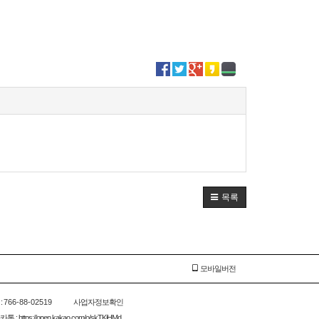
목록
모바일버전
:
766-88-02519
사업자정보확인
 : https://open.kakao.com/o/skTKjHMd