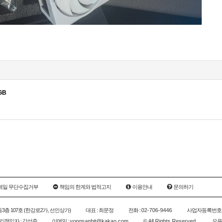
GB
메일 무단수집거부
책임의 한계와 법적고지
이용안내
문의하기
1동3층 107호 (한강로2가, 선인상가)
대표 : 최문정
전화 :
02-706-9446
사업자등록번호 
책임자 : 강성준
이메일 :
yongsanbit@kakao.com
© All Rights Reserved.
오픈카톡