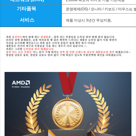
2500M
속도의 이더넷 기능 기본제공
기타품목
운영체제
(OS) /
모니터
/
키보드
/
마우스는 
서비스
제품 이상시
3
년간 무상지원
,