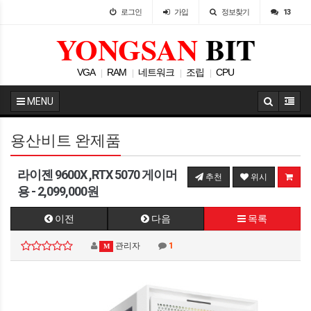
로그인
가입
정보찾기
13
YONGSAN
BIT
VGA
RAM
네트워크
조립
CPU
|
|
|
|
MENU
용산비트 완제품
라이젠 9600X ,RTX 5070 게이머
추천
위시
용 - 2,099,000원
이전
다음
목록
관리자
1
M