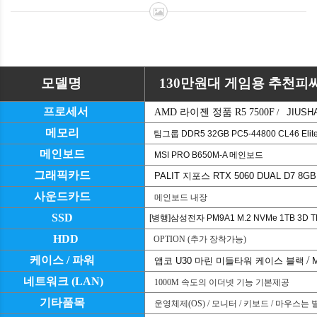
모델명
130
만원대 게임용 추천피
프로세서
AMD
라이젠 정품
R5 7500F
JIUSH
/
메모리
팀그룹 DDR5 32GB PC5-44800 CL46 Elit
메인보드
MSI PRO B650M-A 메인보드
그래픽카드
PALIT 지포스 RTX 5060 DUAL D7 8
사운드카드
메인보드 내장
SSD
[병행]삼성전자 PM9A1 M.2 NVMe 1TB 3D T
HDD
OPTION (
추가 장착가능
)
케이스
/
파워
/
앱코 U30 마린 미들타워 케이스 블랙
네트워크
(LAN)
1000M
속도의 이더넷 기능 기본제공
기타품목
운영체제
(OS) /
모니터
/
키보드
/
마우스는 