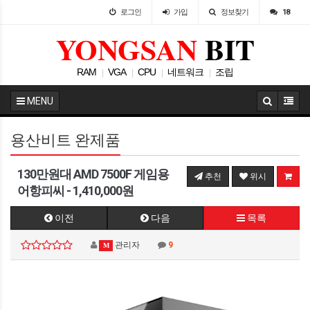
로그인
가입
정보찾기
18
YONGSAN
BIT
RAM
VGA
CPU
네트워크
조립
|
|
|
|
MENU
용산비트 완제품
130만원대 AMD 7500F 게임용
추천
위시
어항피씨 - 1,410,000원
이전
다음
목록
관리자
9
M