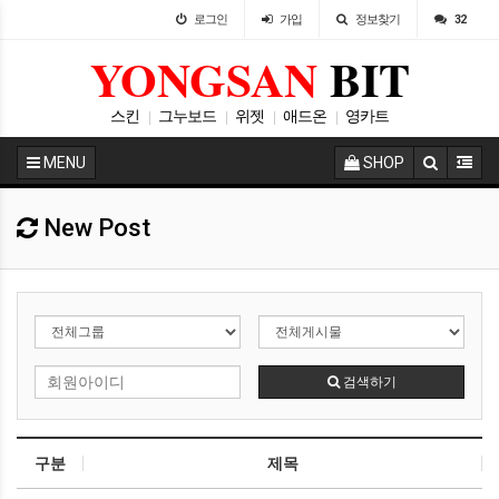
로그인
가입
정보찾기
32
YONGSAN
BIT
스킨
그누보드
위젯
애드온
영카트
|
|
|
|
플러그인
아미나빌더
테마
|
|
|
MENU
SHOP
New Post
검색하기
구분
제목