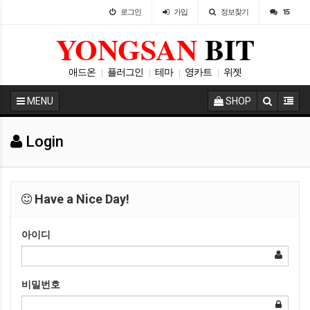
로그인
가입
정보찾기
15
YONGSAN
BIT
애드온
플러그인
테마
영카트
위젯
|
|
|
|
스킨
아미나빌더
그누보드
|
|
|
MENU
SHOP
Login
Have a Nice Day!
아이디
비밀번호